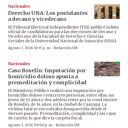
Nacionales
Derecho UNA: Los postulantes
a decano y vicedecano
El Tribunal Electoral Independiente (TEI) publicó la lista
oficial de candidaturas para las elecciones de Decano y
Vicedecano de la Facultad de Derecho y Ciencias
Sociales de la Universidad Nacional de Asunción (UNA).
·
Agosto 7, 2026 10:35 p. m.
Redacción ÚH
Nacionales
Caso Roselín: Imputación por
homicidio doloso apunta a
premeditación y complicidad
El Ministerio Público realizó una imputación por
homicidio doloso contra tres personas, entre ellas, un
joven de 21 años y dos adolescentes por la cruel muerte
de Roselín, de 14 años, en la ciudad de Caazapá. La
víctima fatal se encontraba desaparecida desde el
viernes pasado. Premeditación, complicidad y las cajas
de cartón: lo que dice la carpeta fiscal.
·
Agosto 7, 2026 09:09 p. m.
Redacción ÚH