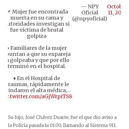
— NPY
October
📌 Mujer fue encontrada
Oficial
11, 2024
muerta en su cama y
(@npyoficial)
autoridades investigan si
fue víctima de brutal
golpiza
♦️ Familiares de la mujer
apuntan a que su expareja
la golpeaba y que por ello
terminó en el hospital.
♦️ En el Hospital de
Traumas, rápidamente le
brindaron el alta médica,…
pic.twitter.com/aGjWrpiTS8
Su hijo, José Chávez Duarte, fue el que dio aviso a
la Policía pasada la 01:00, llamando al Sistema 911.