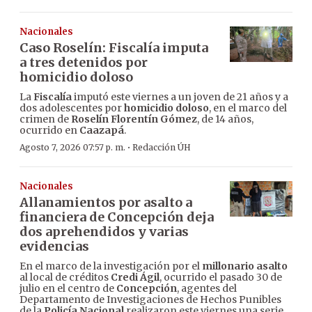
Nacionales
Caso Roselín: Fiscalía imputa
a tres detenidos por
homicidio doloso
La
Fiscalía
imputó este viernes a un joven de 21 años y a
dos adolescentes por
homicidio doloso
, en el marco del
crimen de
Roselín Florentín Gómez
, de 14 años,
ocurrido en
Caazapá
.
·
Agosto 7, 2026 07:57 p. m.
Redacción ÚH
Nacionales
Allanamientos por asalto a
financiera de Concepción deja
dos aprehendidos y varias
evidencias
En el marco de la investigación por el
millonario asalto
al local de créditos
Credi Ágil
, ocurrido el pasado 30 de
julio en el centro de
Concepción
, agentes del
Departamento de Investigaciones de Hechos Punibles
de la
Policía Nacional
realizaron este viernes una serie