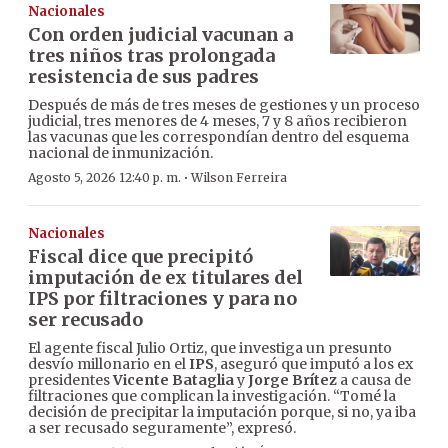
Nacionales
Con orden judicial vacunan a
tres niños tras prolongada
resistencia de sus padres
Después de más de tres meses de gestiones y un proceso
judicial, tres menores de 4 meses, 7 y 8 años recibieron
las vacunas que les correspondían dentro del esquema
nacional de inmunización.
·
Agosto 5, 2026 12:40 p. m.
Wilson Ferreira
Nacionales
Fiscal dice que precipitó
imputación de ex titulares del
IPS por filtraciones y para no
ser recusado
El agente fiscal Julio Ortiz, que investiga un presunto
desvío millonario en el
IPS
, aseguró que imputó a los ex
presidentes
Vicente Bataglia
y
Jorge Brítez
a causa de
filtraciones que complican la investigación. “Tomé la
decisión de precipitar la imputación porque, si no, ya iba
a ser recusado seguramente”, expresó.