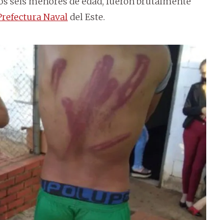
llos seis menores de edad, fueron brutalmente
Prefectura Naval
del Este.