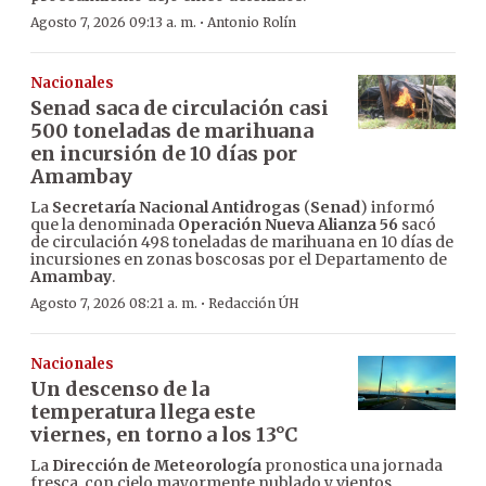
·
Agosto 7, 2026 09:13 a. m.
Antonio Rolín
Nacionales
Senad saca de circulación casi
500 toneladas de marihuana
en incursión de 10 días por
Amambay
La
Secretaría Nacional Antidrogas
(
Senad
) informó
que la denominada
Operación Nueva Alianza 56
sacó
de circulación 498 toneladas de marihuana en 10 días de
incursiones en zonas boscosas por el Departamento de
Amambay
.
·
Agosto 7, 2026 08:21 a. m.
Redacción ÚH
Nacionales
Un descenso de la
temperatura llega este
viernes, en torno a los 13°C
La
Dirección de Meteorología
pronostica una jornada
fresca, con cielo mayormente nublado y vientos