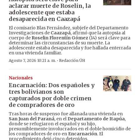
aclarar muerte de Roselin, la
adolescente que estaba
desaparecida en Caazapá
El comisario Blas Fernández, subjefe del Departamento
Investigaciones de
Caazapá
, afirmó que la autopsia al
cuerpo de
Roselin Florentín Gómez
(14) será clave para
determinar las circunstancias de su muerte. La
adolescente estaba desaparecida y fue hallada enterrada
en una vivienda familiar.
·
Agosto 7, 2026 10:21 a. m.
Redacción ÚH
Nacionales
Encarnación: Dos españoles y
tres bolivianos son
capturados por doble crimen
de compradores de oro
Tras horas de suspenso fue allanada una vivienda en
San Juan del Paraná
, en el
Departamento de Itapúa
,
donde se refugiaron el español y su hijo,
presumiblemente involucrados en el doble homicidio de
los compradores de oro en
Encarnación
. El
procedimiento dejó cinco detenidos.