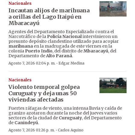
Nacionales
Incautan alijos de marihuana
a orillas del Lago Itaipú en
Mbaracayú
Agentes del Departamento Especializado contra el
Narcotráfico de la
Policía Nacional
intervinieron un
presunto depósito clandestino utilizado para acopiar
marihuana
en la madrugada de este viernes en la
colonia
Puerto Indio
, del distrito de
Mbaracayú
, del
Departamento de
Alto Paraná
.
·
Agosto 7, 2026 02:04 p. m.
Edgar Medina
Nacionales
Violento temporal golpea
Curuguaty y deja unas 50
viviendas afectadas
Fuertes ráfagas de viento, una intensa lluvia y caída de
granizo azotaron durante la noche del jueves varios
sectores de la ciudad de
Curuguaty
, del Departamento
de
Canindeyú
.
·
Agosto 7, 2026 01:26 p. m.
Carlos Aquino