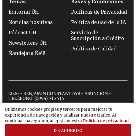
Temas
Bases y Condiciones
Editorial ÚH
Políticas de Privacidad
Noticias positivas
Política de uso de la IA
Pódcast ÚH
Servicio de
Suscripción a Crédito
Newsletters ÚH
Política de Calidad
Ñandejara Ñe’ẽ
2026 - BENJAMÍN CONSTANT 658 - ASUNCIÓN -
TELÉFONO:
(0994) 715 715
Utilizamos cookies propias y terceros para mejorar tu
experiencia de navegación y analizar nuestro tráfico. Al
twitter
instagram
facebook
tiktok
youtube
spotify
continuar navegando, aceptás nuestra
Política de privacidad
.
DE ACUERDO