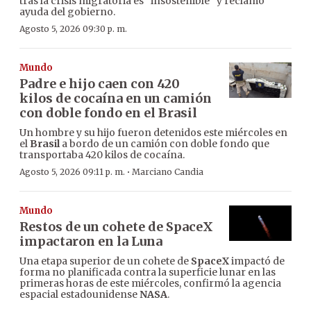
tras la crisis migratoria es “insostenible” y reclamó
ayuda del gobierno.
Agosto 5, 2026 09:30 p. m.
Mundo
Padre e hijo caen con 420
kilos de cocaína en un camión
con doble fondo en el Brasil
Un hombre y su hijo fueron detenidos este miércoles en
el
Brasil
a bordo de un camión con doble fondo que
transportaba 420 kilos de cocaína.
·
Agosto 5, 2026 09:11 p. m.
Marciano Candia
Mundo
Restos de un cohete de SpaceX
impactaron en la Luna
Una etapa superior de un cohete de
SpaceX
impactó de
forma no planificada contra la superficie lunar en las
primeras horas de este miércoles, confirmó la agencia
espacial estadounidense
NASA
.