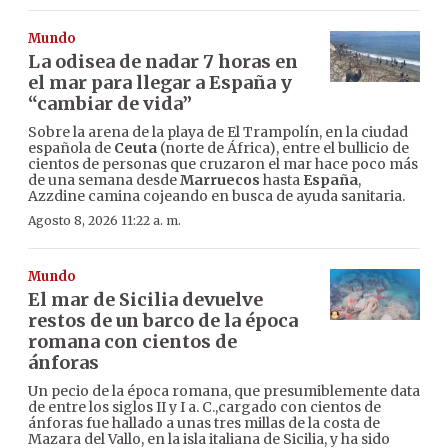
Mundo
La odisea de nadar 7 horas en
el mar para llegar a España y
“cambiar de vida”
Sobre la arena de la playa de El Trampolín, en la ciudad
española de
Ceuta
(norte de África), entre el bullicio de
cientos de personas que cruzaron el mar hace poco más
de una semana desde
Marruecos
hasta
España
,
Azzdine camina cojeando en busca de ayuda sanitaria.
Agosto 8, 2026 11:22 a. m.
Mundo
El mar de Sicilia devuelve
restos de un barco de la época
romana con cientos de
ánforas
Un pecio de la época romana, que presumiblemente data
de entre los siglos II y I a. C.,cargado con cientos de
ánforas fue hallado a unas tres millas de la costa de
Mazara del Vallo, en la isla italiana de Sicilia, y ha sido