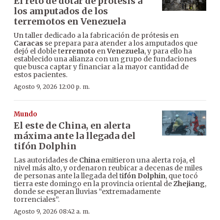
El reto de dotar de prótesis a
los amputados de los
terremotos en Venezuela
Un taller dedicado a la fabricación de prótesis en
Caracas
se prepara para atender a los amputados que
dejó el doble t
erremoto
en
Venezuela
, y para ello ha
establecido una alianza con un grupo de fundaciones
que busca captar y financiar a la mayor cantidad de
estos pacientes.
Agosto 9, 2026 12:00 p. m.
Mundo
El este de China, en alerta
máxima ante la llegada del
tifón Dolphin
Las autoridades de
China
emitieron una alerta roja, el
nivel más alto, y ordenaron reubicar a decenas de miles
de personas ante la llegada del t
ifón Dolphin
, que tocó
tierra este domingo en la provincia oriental de
Zhejiang
,
donde se esperan lluvias “extremadamente
torrenciales”.
Agosto 9, 2026 08:42 a. m.