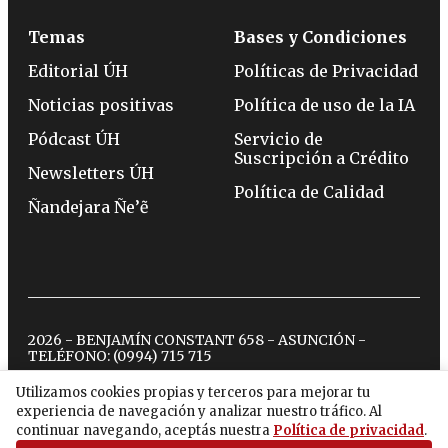
Temas
Bases y Condiciones
Editorial ÚH
Políticas de Privacidad
Noticias positivas
Política de uso de la IA
Pódcast ÚH
Servicio de
Suscripción a Crédito
Newsletters ÚH
Política de Calidad
Ñandejara Ñe’ẽ
2026 - BENJAMÍN CONSTANT 658 - ASUNCIÓN -
TELÉFONO:
(0994) 715 715
Utilizamos cookies propias y terceros para mejorar tu
experiencia de navegación y analizar nuestro tráfico. Al
twitter
instagram
facebook
tiktok
youtube
spotify
continuar navegando, aceptás nuestra
Política de privacidad
.