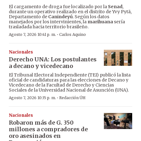
El cargamento de droga fue localizado por la
Senad
,
durante un operativo realizado en el distrito de Yvy Pytã,
Departamento de
Canindeyú
. Según los datos
manejados por los intervinientes, la
marihuana
sería
trasladada hacia territorio brasileño.
·
Agosto 7, 2026 10:41 p. m.
Carlos Aquino
Nacionales
Derecho UNA: Los postulantes
a decano y vicedecano
El Tribunal Electoral Independiente (TEI) publicó la lista
oficial de candidaturas para las elecciones de Decano y
Vicedecano de la Facultad de Derecho y Ciencias
Sociales de la Universidad Nacional de Asunción (UNA).
·
Agosto 7, 2026 10:35 p. m.
Redacción ÚH
Nacionales
Robaron más de G. 350
millones a compradores de
oro asesinados en