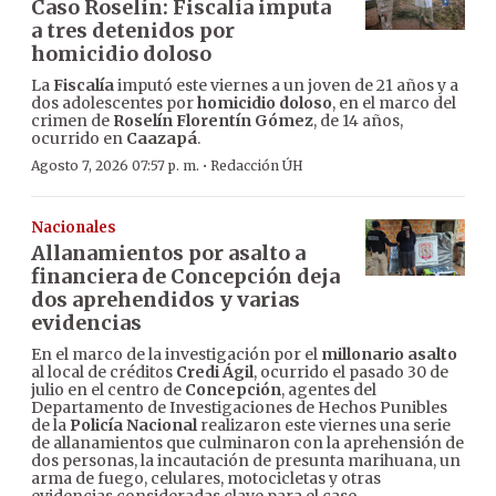
Caso Roselín: Fiscalía imputa
a tres detenidos por
homicidio doloso
La
Fiscalía
imputó este viernes a un joven de 21 años y a
dos adolescentes por
homicidio doloso
, en el marco del
crimen de
Roselín Florentín Gómez
, de 14 años,
ocurrido en
Caazapá
.
·
Agosto 7, 2026 07:57 p. m.
Redacción ÚH
Nacionales
Allanamientos por asalto a
financiera de Concepción deja
dos aprehendidos y varias
evidencias
En el marco de la investigación por el
millonario asalto
al local de créditos
Credi Ágil
, ocurrido el pasado 30 de
julio en el centro de
Concepción
, agentes del
Departamento de Investigaciones de Hechos Punibles
de la
Policía Nacional
realizaron este viernes una serie
de allanamientos que culminaron con la aprehensión de
dos personas, la incautación de presunta marihuana, un
arma de fuego, celulares, motocicletas y otras