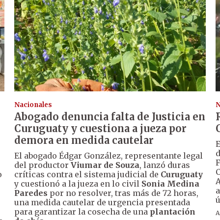
Nacionales
N
Abogado denuncia falta de Justicia en
Curuguaty y cuestiona a jueza por
demora en medida cautelar
E
d
El abogado Édgar González, representante legal
F
del productor
Viumar de Souza
, lanzó duras
C
o
críticas contra el sistema judicial de
Curuguaty
A
y cuestionó a la jueza en lo civil
Sonia Medina
a
Paredes
por no resolver, tras más de 72 horas,
ú
una medida cautelar de urgencia presentada
para garantizar la cosecha de una
plantación
A