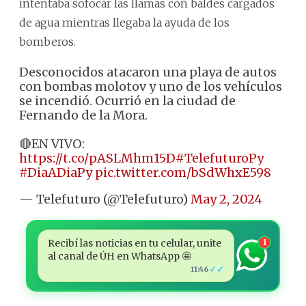
intentaba sofocar las llamas con baldes cargados
de agua mientras llegaba la ayuda de los
bomberos.
Desconocidos atacaron una playa de autos
con bombas molotov y uno de los vehículos
se incendió. Ocurrió en la ciudad de
Fernando de la Mora.
🔴EN VIVO:
https://t.co/pASLMhm15D
#TelefuturoPy
#DiaADiaPy
pic.twitter.com/bSdWhxE598
— Telefuturo (@Telefuturo)
May 2, 2024
Recibí las noticias en tu celular, unite
1
al canal de ÚH en WhatsApp 🤩
✓✓
11:46