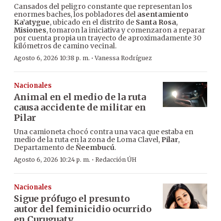
Cansados del peligro constante que representan los
enormes baches, los pobladores del
asentamiento
Ka’atygue
, ubicado en el distrito de
Santa Rosa
,
Misiones
, tomaron la iniciativa y comenzaron a reparar
por cuenta propia un trayecto de aproximadamente 30
kilómetros de camino vecinal.
·
Agosto 6, 2026 10:38 p. m.
Vanessa Rodríguez
Nacionales
Animal en el medio de la ruta
causa accidente de militar en
Pilar
Una camioneta chocó contra una vaca que estaba en
medio de la ruta en la zona de Loma Clavel,
Pilar
,
Departamento de
Ñeembucú
.
·
Agosto 6, 2026 10:24 p. m.
Redacción ÚH
Nacionales
Sigue prófugo el presunto
autor del feminicidio ocurrido
en Curuguaty