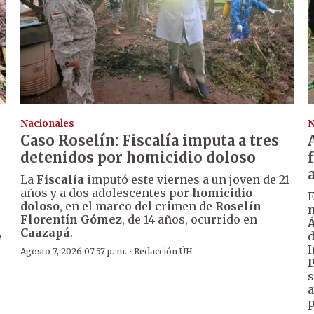
Nacionales
N
Caso Roselín: Fiscalía imputa a tres
detenidos por homicidio doloso
La
Fiscalía
imputó este viernes a un joven de 21
años y a dos adolescentes por
homicidio
E
doloso
, en el marco del crimen de
Roselín
m
Florentín Gómez
, de 14 años, ocurrido en
Á
Caazapá
.
e
I
·
Agosto 7, 2026 07:57 p. m.
Redacción ÚH
P
s
.
a
p