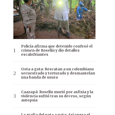
Policía afirma que detenido confesó el
crimen de Roselín y dio detalles
escalofriantes
Gota a gota: Rescatan a un colombiano
secuestrado y torturado y desmantelan
una banda de usura
Caazapá: Roselín murió por asfixia y la
violencia sufrió tras su deceso, según
autopsia
La mafia del gota a gota: Así opera el