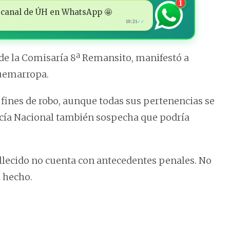
1
 al canal de ÚH en WhatsApp 🤩
10:21
✓✓
e de la Comisaría 8ª Remansito, manifestó a
quemarropa.
 fines de robo, aunque todas sus pertenencias se
licía Nacional también sospecha que podría
allecido no cuenta con antecedentes penales. No
l hecho.