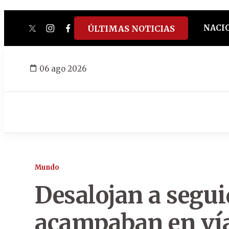
NACI
ÚLTIMAS NOTICIAS
twitter
instagram
facebook
tiktok
youtube
spotify
06 ago 2026
Mundo
Desalojan a segu
acampaban en vía