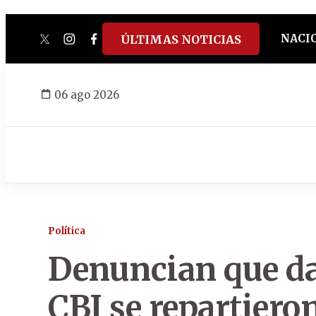
NACI
ÚLTIMAS NOTICIAS
twitter
instagram
facebook
tiktok
youtube
spotify
06 ago 2026
Política
Denuncian que dat
CBI se repartiero