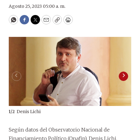
Agosto 25, 2023 05:00 a. m.
WhatsApp
Facebook
Twitter
Email
Copy
Print
Denis Lichi
1
/
2
2
/
2
mil
Según datos del Observatorio Nacional de
Financiamiento Político (Onafip), Denis Lichi,