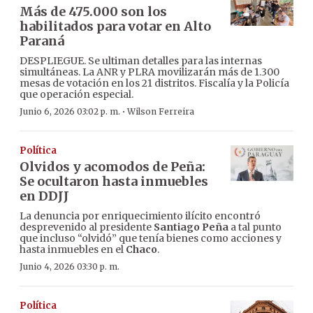
Más de 475.000 son los
habilitados para votar en Alto
Paraná
DESPLIEGUE. Se ultiman detalles para las internas
simultáneas. La ANR y PLRA movilizarán más de 1.300
mesas de votación en los 21 distritos. Fiscalía y la Policía
que operación especial.
·
Junio 6, 2026 03:02 p. m.
Wilson Ferreira
Política
Olvidos y acomodos de Peña:
Se ocultaron hasta inmuebles
en DDJJ
La denuncia por enriquecimiento ilícito encontró
desprevenido al presidente
Santiago Peña
a tal punto
que incluso “olvidó” que tenía bienes como acciones y
hasta inmuebles en el
Chaco
.
Junio 4, 2026 03:30 p. m.
Política