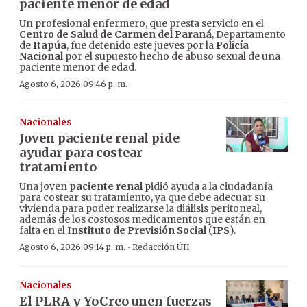
paciente menor de edad
Un profesional enfermero, que presta servicio en el
Centro de Salud de Carmen del Paraná
, Departamento
de
Itapúa
, fue detenido este jueves por la
Policía
Nacional
por el supuesto hecho de abuso sexual de una
paciente menor de edad.
Agosto 6, 2026 09:46 p. m.
Nacionales
Joven paciente renal pide
ayudar para costear
tratamiento
Una joven
paciente renal
pidió ayuda a la ciudadanía
para costear su tratamiento, ya que debe adecuar su
vivienda para poder realizarse la diálisis peritoneal,
además de los costosos medicamentos que están en
falta en el
Instituto de Previsión Social
(
IPS
).
·
Agosto 6, 2026 09:14 p. m.
Redacción ÚH
Nacionales
El PLRA y YoCreo unen fuerzas