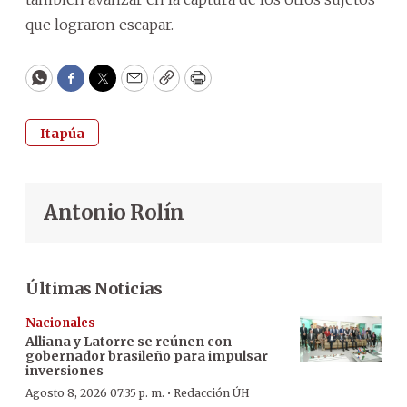
que lograron escapar.
WhatsApp
Facebook
Twitter
Email
Copy
Print
Itapúa
Antonio Rolín
Últimas Noticias
Nacionales
Alliana y Latorre se reúnen con
gobernador brasileño para impulsar
inversiones
·
Agosto 8, 2026 07:35 p. m.
Redacción ÚH