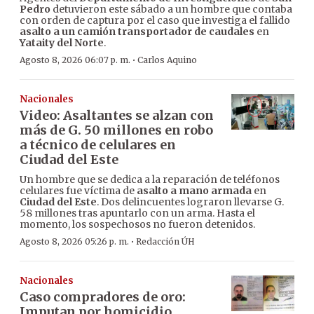
Pedro
detuvieron este sábado a un hombre que contaba
con orden de captura por el caso que investiga el fallido
asalto a un camión transportador de caudales
en
Yataity del Norte
.
·
Agosto 8, 2026 06:07 p. m.
Carlos Aquino
Nacionales
Video: Asaltantes se alzan con
más de G. 50 millones en robo
a técnico de celulares en
Ciudad del Este
Un hombre que se dedica a la reparación de teléfonos
celulares fue víctima de
asalto a mano armada
en
Ciudad del Este
. Dos delincuentes lograron llevarse G.
58 millones tras apuntarlo con un arma. Hasta el
momento, los sospechosos no fueron detenidos.
·
Agosto 8, 2026 05:26 p. m.
Redacción ÚH
Nacionales
Caso compradores de oro:
Imputan por homicidio