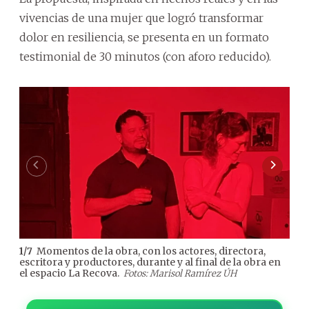
vivencias de una mujer que logró transformar
dolor en resiliencia, se presenta en un formato
testimonial de 30 minutos (con aforo reducido).
Momentos de la obra, con los actores, directora,
1
/
7
2
/
7
escritora y productores, durante y al final de la obra en
escr
el espacio La Recova.
el e
Fotos: Marisol Ramírez ÚH