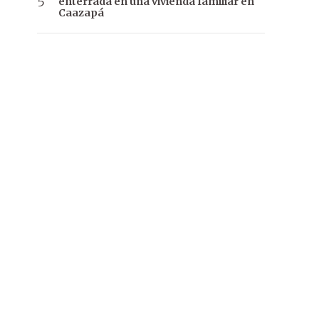
enterrada en una vivienda familiar en
Caazapá