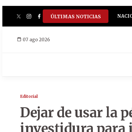
NACI
ÚLTIMAS NOTICIAS
twitter
instagram
facebook
tiktok
youtube
spotify
07 ago 2026
Editorial
Dejar de usar la p
investidura para 