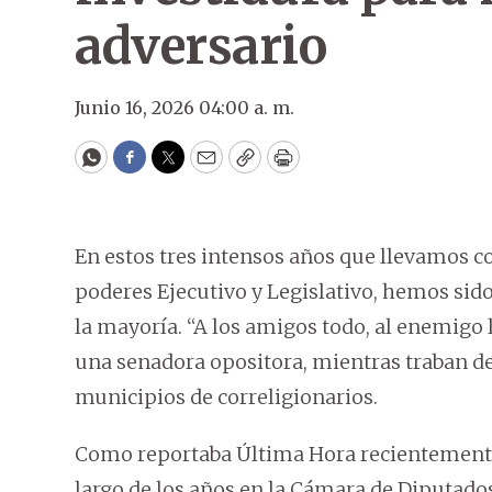
adversario
Junio 16, 2026 04:00 a. m.
WhatsApp
Facebook
Twitter
Email
Copy
Print
En estos tres intensos años que llevamos c
poderes Ejecutivo y Legislativo, hemos sid
la mayoría. “A los amigos todo, al enemigo 
una senadora opositora, mientras traban d
municipios de correligionarios.
Como reportaba Última Hora recientemente, 
largo de los años en la Cámara de Diputados