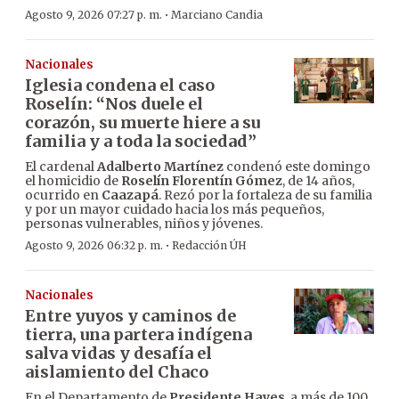
·
Agosto 9, 2026 07:27 p. m.
Marciano Candia
Nacionales
Iglesia condena el caso
Roselín: “Nos duele el
corazón, su muerte hiere a su
familia y a toda la sociedad”
El cardenal
Adalberto Martínez
condenó este domingo
el homicidio de
Roselín Florentín Gómez
, de 14 años,
ocurrido en
Caazapá
. Rezó por la fortaleza de su familia
y por un mayor cuidado hacia los más pequeños,
personas vulnerables, niños y jóvenes.
·
Agosto 9, 2026 06:32 p. m.
Redacción ÚH
Nacionales
Entre yuyos y caminos de
tierra, una partera indígena
salva vidas y desafía el
aislamiento del Chaco
En el Departamento de
Presidente Hayes
, a más de 100