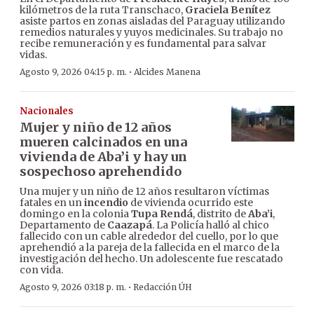
kilómetros de la ruta Transchaco,
Graciela Benítez
asiste partos en zonas aisladas del Paraguay utilizando
remedios naturales y yuyos medicinales. Su trabajo no
recibe remuneración y es fundamental para salvar
vidas.
·
Agosto 9, 2026 04:15 p. m.
Alcides Manena
Nacionales
Mujer y niño de 12 años
mueren calcinados en una
vivienda de Aba’i y hay un
sospechoso aprehendido
Una mujer y un niño de 12 años resultaron víctimas
fatales en un
incendio
de vivienda ocurrido este
domingo en la colonia
Tupa Rendá
, distrito de
Aba’i
,
Departamento de
Caazapá
. La Policía halló al chico
fallecido con un cable alrededor del cuello, por lo que
aprehendió a la pareja de la fallecida en el marco de la
investigación del hecho. Un adolescente fue rescatado
con vida.
·
Agosto 9, 2026 03:18 p. m.
Redacción ÚH