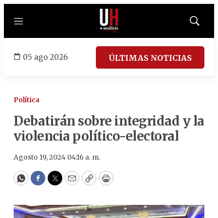
Menú
Mostrar
búsqued
05 ago 2026
ÚLTIMAS NOTICIAS
Política
Debatirán sobre integridad y la
violencia político-electoral
Agosto 19, 2024 04:16 a. m.
WhatsApp
Facebook
Twitter
Email
Copy
Print