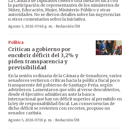
La Cámara de Diputados celebró una mesa técnica con
la participación de representantes de los ministerios de
Niñez, Educación, Mujer, Ministerio Público y otras
autoridades. No se dieron detalles sobre las sugerencias
u otros comentarios sobre la iniciativa.
·
Agosto 5, 2026 07:46 p. m.
Redacción ÚH
Política
Critican a gobierno por
encubrir déficit del 3,2% y
piden transparencia y
previsibilidad
En la sesión ordinaria de la Cámara de Senadores, varios
senadores vertieron críticas hacia la política fiscal poco
transparente del gobierno de Santiago Peña, según
advirtieron. Lamentaron que sólo al verse descubiertos,
desde el Ejecutivo admitieran ante la banca
internacional que hay un déficit superior al permitido en
la ley de responsabilidad fiscal. Las consecuencias de
dicho déficit se revierten con recortes, propuso un
senador cartista.
·
Agosto 5, 2026 07:16 p. m.
Redacción ÚH