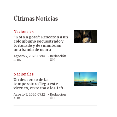
Últimas Noticias
Nacionales
“Gota a gota": Rescatan a un
colombiano secuestrado y
torturado y desmantelan
una banda de usura
·
Agosto 7, 2026 07:47
Redacción
a. m.
ÚH
Nacionales
Un descenso de la
temperatura llega este
viernes, en torno a los 13°C
·
Agosto 7, 2026 07:12
Redacción
a. m.
ÚH