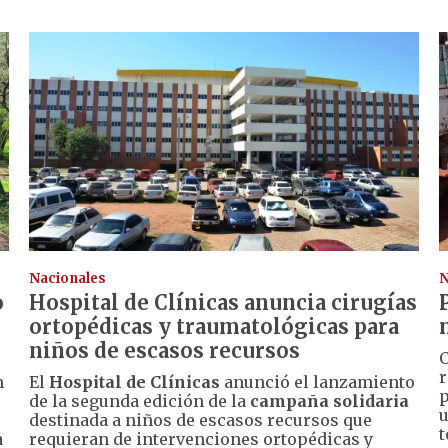
Nacionales
N
o
Hospital de Clínicas anuncia cirugías
ortopédicas y traumatológicas para
niños de escasos recursos
C
r
n
El
Hospital de Clínicas
anunció el lanzamiento
p
de la segunda edición de la
campaña solidaria
u
destinada a niños de escasos recursos que
t
a
requieran de intervenciones ortopédicas y