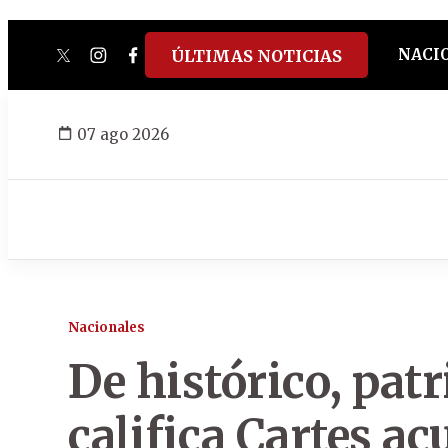
NACI
ÚLTIMAS NOTICIAS
twitter
instagram
facebook
tiktok
youtube
spotify
07 ago 2026
Nacionales
De histórico, patr
califica Cartes a