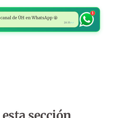
1
 al canal de ÚH en WhatsApp 🤩
20:35
✓✓
 esta sección