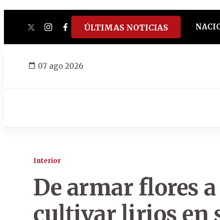
NACI
ÚLTIMAS NOTICIAS
twitter
instagram
facebook
tiktok
youtube
spotify
07 ago 2026
Interior
De armar flores a
cultivar lirios en