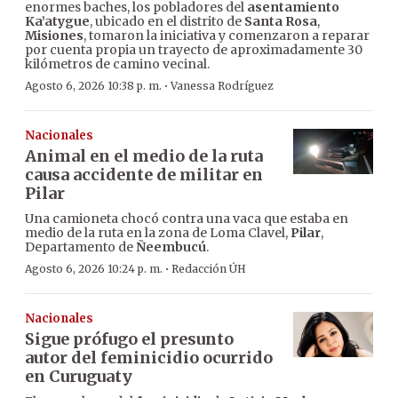
enormes baches, los pobladores del
asentamiento
Ka’atygue
, ubicado en el distrito de
Santa Rosa
,
Misiones
, tomaron la iniciativa y comenzaron a reparar
por cuenta propia un trayecto de aproximadamente 30
kilómetros de camino vecinal.
·
Agosto 6, 2026 10:38 p. m.
Vanessa Rodríguez
Nacionales
Animal en el medio de la ruta
causa accidente de militar en
Pilar
Una camioneta chocó contra una vaca que estaba en
medio de la ruta en la zona de Loma Clavel,
Pilar
,
Departamento de
Ñeembucú
.
·
Agosto 6, 2026 10:24 p. m.
Redacción ÚH
Nacionales
Sigue prófugo el presunto
autor del feminicidio ocurrido
en Curuguaty