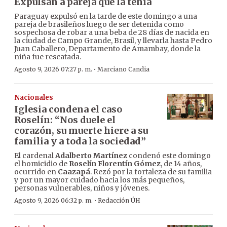
Expulsan a pareja que la tenía
Paraguay expulsó en la tarde de este domingo a una
pareja de brasileños luego de ser detenida como
sospechosa de robar a una beba de 28 días de nacida en
la ciudad de Campo Grande, Brasil, y llevarla hasta Pedro
Juan Caballero, Departamento de Amambay, donde la
niña fue rescatada.
·
Agosto 9, 2026 07:27 p. m.
Marciano Candia
Nacionales
Iglesia condena el caso
Roselín: “Nos duele el
corazón, su muerte hiere a su
familia y a toda la sociedad”
El cardenal
Adalberto Martínez
condenó este domingo
el homicidio de
Roselín Florentín Gómez
, de 14 años,
ocurrido en
Caazapá
. Rezó por la fortaleza de su familia
y por un mayor cuidado hacia los más pequeños,
personas vulnerables, niños y jóvenes.
·
Agosto 9, 2026 06:32 p. m.
Redacción ÚH