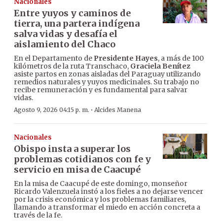
Nacionales
Entre yuyos y caminos de
tierra, una partera indígena
salva vidas y desafía el
aislamiento del Chaco
En el Departamento de
Presidente Hayes
, a más de 100
kilómetros de la ruta Transchaco,
Graciela Benítez
asiste partos en zonas aisladas del Paraguay utilizando
remedios naturales y yuyos medicinales. Su trabajo no
recibe remuneración y es fundamental para salvar
vidas.
·
Agosto 9, 2026 04:15 p. m.
Alcides Manena
Nacionales
Obispo insta a superar los
problemas cotidianos con fe y
servicio en misa de Caacupé
En la misa de Caacupé de este domingo, monseñor
Ricardo Valenzuela instó a los fieles a no dejarse vencer
por la crisis económica y los problemas familiares,
llamando a transformar el miedo en acción concreta a
través de la fe.