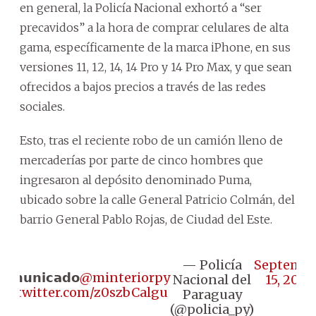
en general, la Policía Nacional exhortó a “ser
precavidos” a la hora de comprar celulares de alta
gama, específicamente de la marca iPhone, en sus
versiones 11, 12, 14, 14 Pro y 14 Pro Max, y que sean
ofrecidos a bajos precios a través de las redes
sociales.
Esto, tras el reciente robo de un camión lleno de
mercaderías por parte de cinco hombres que
ingresaron al depósito denominado Puma,
ubicado sobre la calle General Patricio Colmán, del
barrio General Pablo Rojas, de Ciudad del Este.
— Policía
Septembe
𝗼𝗺𝘂𝗻𝗶𝗰𝗮𝗱𝗼
@minteriorpy
Nacional del
15, 2023
pic.twitter.com/z0szbCalgu
Paraguay
(@policia_py)