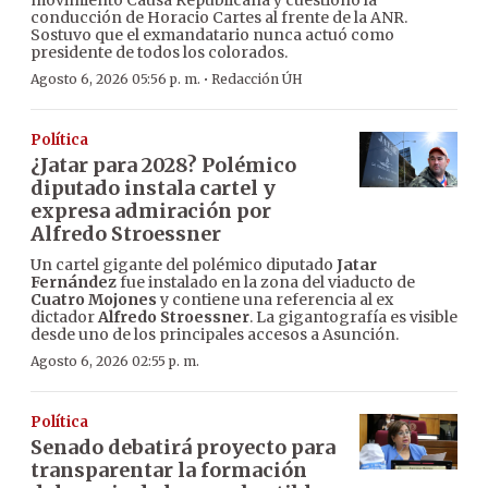
movimiento Causa Republicana y cuestionó la
conducción de Horacio Cartes al frente de la ANR.
Sostuvo que el exmandatario nunca actuó como
presidente de todos los colorados.
·
Agosto 6, 2026 05:56 p. m.
Redacción ÚH
Política
¿Jatar para 2028? Polémico
diputado instala cartel y
expresa admiración por
Alfredo Stroessner
Un cartel gigante del polémico diputado
Jatar
Fernández
fue instalado en la zona del viaducto de
Cuatro Mojones
y contiene una referencia al ex
dictador
Alfredo Stroessner
. La gigantografía es visible
desde uno de los principales accesos a Asunción.
Agosto 6, 2026 02:55 p. m.
Política
Senado debatirá proyecto para
transparentar la formación