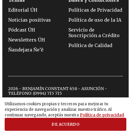
Temas
Bases y Condiciones
Editorial ÚH
Políticas de Privacidad
Noticias positivas
Política de uso de la IA
Pódcast ÚH
Servicio de
Suscripción a Crédito
Newsletters ÚH
Política de Calidad
Ñandejara Ñe’ẽ
2026 - BENJAMÍN CONSTANT 658 - ASUNCIÓN -
TELÉFONO:
(0994) 715 715
Utilizamos cookies propias y terceros para mejorar tu
experiencia de navegación y analizar nuestro tráfico. Al
twitter
instagram
facebook
tiktok
youtube
spotify
continuar navegando, aceptás nuestra
Política de privacidad
.
DE ACUERDO