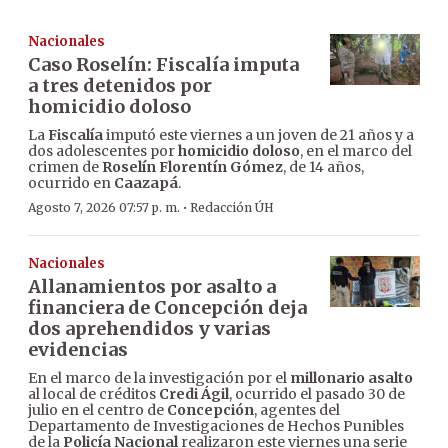
Nacionales
Caso Roselín: Fiscalía imputa
a tres detenidos por
homicidio doloso
La
Fiscalía
imputó este viernes a un joven de 21 años y a
dos adolescentes por
homicidio doloso
, en el marco del
crimen de
Roselín Florentín Gómez
, de 14 años,
ocurrido en
Caazapá
.
·
Agosto 7, 2026 07:57 p. m.
Redacción ÚH
Nacionales
Allanamientos por asalto a
financiera de Concepción deja
dos aprehendidos y varias
evidencias
En el marco de la investigación por el
millonario asalto
al local de créditos
Credi Ágil
, ocurrido el pasado 30 de
julio en el centro de
Concepción
, agentes del
Departamento de Investigaciones de Hechos Punibles
de la
Policía Nacional
realizaron este viernes una serie