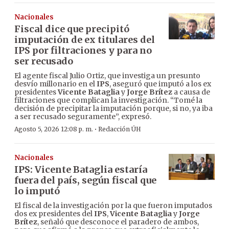
Nacionales
Fiscal dice que precipitó
imputación de ex titulares del
IPS por filtraciones y para no
ser recusado
El agente fiscal Julio Ortiz, que investiga un presunto
desvío millonario en el
IPS
, aseguró que imputó a los ex
presidentes
Vicente Bataglia
y
Jorge Brítez
a causa de
filtraciones que complican la investigación. “Tomé la
decisión de precipitar la imputación porque, si no, ya iba
a ser recusado seguramente”, expresó.
·
Agosto 5, 2026 12:08 p. m.
Redacción ÚH
Nacionales
IPS: Vicente Bataglia estaría
fuera del país, según fiscal que
lo imputó
El fiscal de la investigación por la que fueron imputados
dos ex presidentes del
IPS
,
Vicente Bataglia
y
Jorge
Brítez
, señaló que desconoce el paradero de ambos,