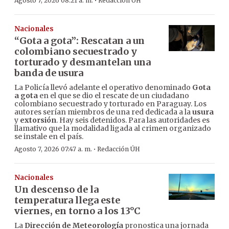
·
Agosto 7, 2026 08:21 a. m.
Redacción ÚH
Nacionales
“Gota a gota”: Rescatan a un
colombiano secuestrado y
torturado y desmantelan una
banda de usura
La Policía llevó adelante el operativo denominado
Gota
a gota
en el que se dio el rescate de un ciudadano
colombiano secuestrado y torturado en Paraguay. Los
autores serían miembros de una red dedicada a la
usura
y
extorsión
. Hay seis detenidos. Para las autoridades es
llamativo que la modalidad ligada al crimen organizado
se instale en el país.
·
Agosto 7, 2026 07:47 a. m.
Redacción ÚH
Nacionales
Un descenso de la
temperatura llega este
viernes, en torno a los 13°C
La
Dirección de Meteorología
pronostica una jornada