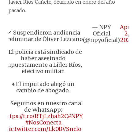
Javier Ríos Cañete, ocurrido en enero del año
pasado.
— NPY
April
📌 Suspendieron audiencia
Oficial
2,
preliminar de Óliver Lezcano
(@npyoficial)
2024
♦️ El policía está sindicado de
haber asesinado
supuestamente a Líder Ríos,
efectivo militar.
♦️ El imputado alegó un
cambio de abogado.
📱 Seguinos en nuestro canal
de WhatsApp:
https://t.co/RTjLzhah2C
#NPY
#NosConecta
pic.twitter.com/Lk0BVSnclo