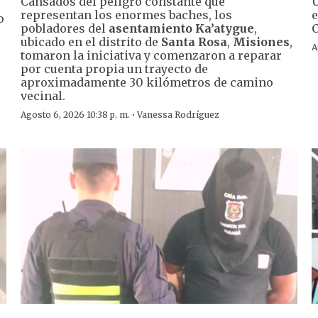
Cansados del peligro constante que
U
representan los enormes baches, los
e
o
pobladores del
asentamiento Ka’atygue
,
C
ubicado en el distrito de
Santa Rosa
,
Misiones
,
A
tomaron la iniciativa y comenzaron a reparar
por cuenta propia un trayecto de
aproximadamente 30 kilómetros de camino
vecinal.
·
Agosto 6, 2026 10:38 p. m.
Vanessa Rodríguez