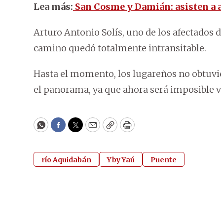
Lea más:
San Cosme y Damián: asisten a a
Arturo Antonio Solís, uno de los afectados 
camino quedó totalmente intransitable.
Hasta el momento, los lugareños no obtuvie
el panorama, ya que ahora será imposible v
WhatsApp
Facebook
Twitter
Email
Copy
Print
río Aquidabán
Yby Yaú
Puente