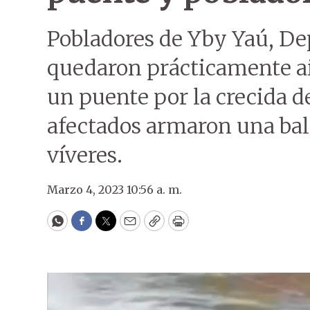
Pobladores de Yby Yaú, D
quedaron prácticamente ai
un puente por la crecida d
afectados armaron una bal
víveres.
Marzo 4, 2023 10:56 a. m.
WhatsApp
Facebook
Twitter
Email
Copy
Print