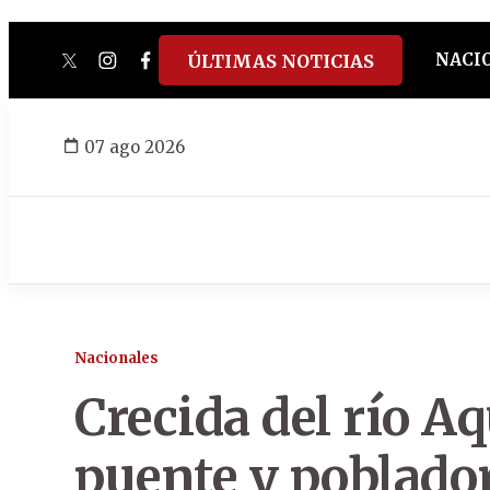
NACI
ÚLTIMAS NOTICIAS
twitter
instagram
facebook
tiktok
youtube
spotify
07 ago 2026
Nacionales
Crecida del río A
puente y poblado