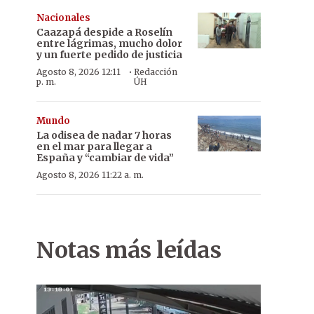
Nacionales
Caazapá despide a Roselín
entre lágrimas, mucho dolor
y un fuerte pedido de justicia
·
Agosto 8, 2026 12:11
Redacción
p. m.
ÚH
Mundo
La odisea de nadar 7 horas
en el mar para llegar a
España y “cambiar de vida”
Agosto 8, 2026 11:22 a. m.
Notas más leídas