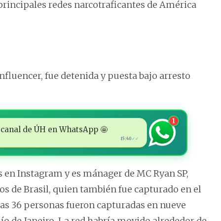
 principales redes narcotraficantes de América
nfluencer, fue detenida y puesta bajo arresto
1
 al canal de ÚH en WhatsApp 🤩
15:40
✓✓
es en Instagram y es mánager de MC Ryan SP,
s de Brasil, quien también fue capturado en el
ras 36 personas fueron capturadas en nueve
Río de Janeiro. La red habría movido alrededor de