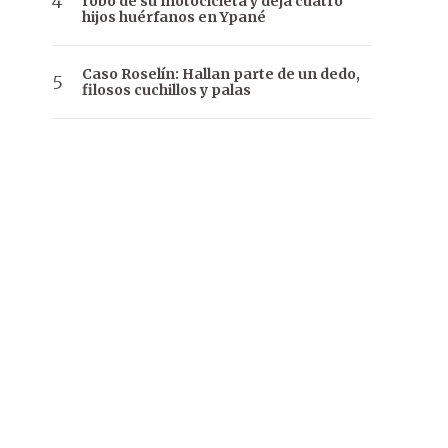
robo de su motocicleta y deja cuatro
hijos huérfanos en Ypané
Caso Roselín: Hallan parte de un dedo,
filosos cuchillos y palas