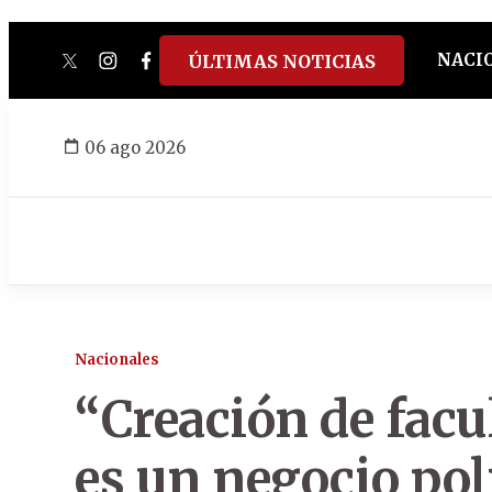
NACI
ÚLTIMAS NOTICIAS
twitter
instagram
facebook
tiktok
youtube
spotify
06 ago 2026
Nacionales
“Creación de facu
es un negocio polí