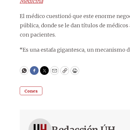
Medicina
El médico cuestionó que este enorme negoc
pública, donde se le dan títulos de médico
con pacientes.
“
Es una estafa gigantesca, un mecanismo de
WhatsApp
Facebook
Twitter
Email
Copy
Print
Cones