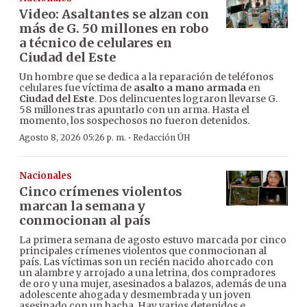
Video: Asaltantes se alzan con
más de G. 50 millones en robo
a técnico de celulares en
Ciudad del Este
Un hombre que se dedica a la reparación de teléfonos
celulares fue víctima de
asalto a mano armada
en
Ciudad del Este
. Dos delincuentes lograron llevarse G.
58 millones tras apuntarlo con un arma. Hasta el
momento, los sospechosos no fueron detenidos.
·
Agosto 8, 2026 05:26 p. m.
Redacción ÚH
Nacionales
Cinco crímenes violentos
marcan la semana y
conmocionan al país
La primera semana de agosto estuvo marcada por cinco
principales crímenes violentos que conmocionan al
país. Las víctimas son un recién nacido ahorcado con
un alambre y arrojado a una letrina, dos compradores
de oro y una mujer, asesinados a balazos, además de una
adolescente ahogada y desmembrada y un joven
asesinado con un hacha. Hay varios detenidos e