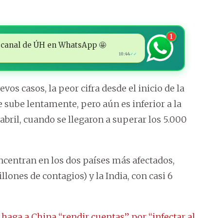
1
 al canal de ÚH en WhatsApp 🤩
10:44
✓✓
os casos, la peor cifra desde el inicio de la
 sube lentamente, pero aún es inferior a la
bril, cuando se llegaron a superar los 5.000
oncentran en los dos países más afectados,
lones de contagios) y la India, con casi 6
aga a China “rendir cuentas” por “infectar al