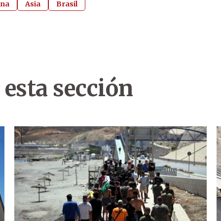
ina
Asia
Brasil
 esta sección