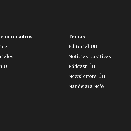
 con nosotros
Temas
ice
Editorial ÚH
riales
Noticias positivas
ón ÚH
Pódcast ÚH
Newsletters ÚH
Ñandejara Ñe’ẽ