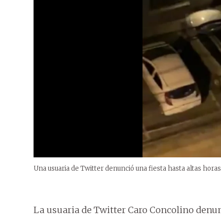
Una usuaria de Twitter denunció una fiesta hasta altas hora
La usuaria de Twitter Caro Concolino denunc