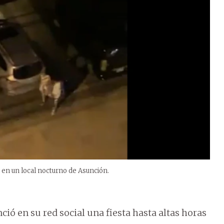
s en un local nocturno de Asunción.
ió en su red social una fiesta hasta altas horas