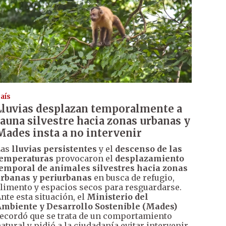
aís
Lluvias desplazan temporalmente a
fauna silvestre hacia zonas urbanas y
Mades insta a no intervenir
Las
lluvias persistentes
y el
descenso de las
temperaturas
provocaron el
desplazamiento
emporal de animales silvestres hacia zonas
rbanas y periurbanas
en busca de refugio,
limento y espacios secos para resguardarse.
nte esta situación, el
Ministerio del
mbiente y Desarrollo Sostenible (Mades)
ecordó que se trata de un comportamiento
atural y pidió a la ciudadanía evitar intervenir