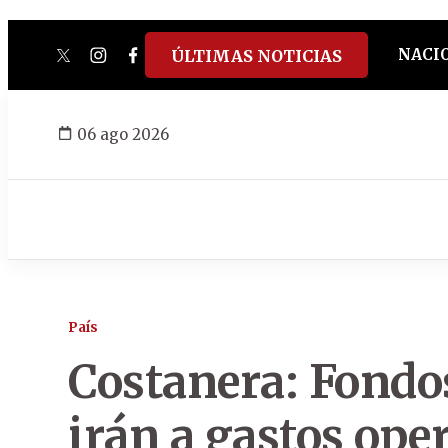
NACI
ÚLTIMAS NOTICIAS
twitter
instagram
facebook
tiktok
youtube
spotify
06 ago 2026
País
Costanera: Fondo
irán a gastos ope