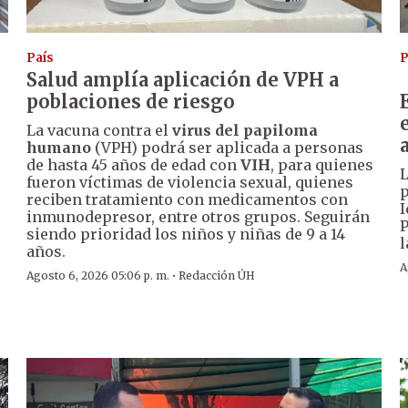
País
P
Salud amplía aplicación de VPH a
poblaciones de riesgo
La vacuna contra el
virus del papiloma
humano
(VPH) podrá ser aplicada a personas
de hasta 45 años de edad con
VIH
, para quienes
L
fueron víctimas de violencia sexual, quienes
p
reciben tratamiento con medicamentos con
I
inmunodepresor, entre otros grupos. Seguirán
P
siendo prioridad los niños y niñas de 9 a 14
l
años.
A
·
Agosto 6, 2026 05:06 p. m.
Redacción ÚH