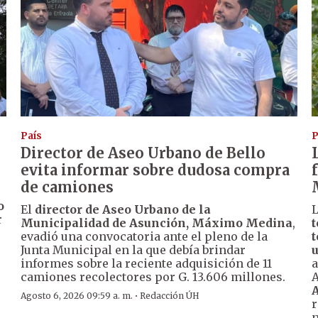
País
P
Director de Aseo Urbano de Bello
evita informar sobre dudosa compra
de camiones
o
El
director de Aseo Urbano de la
r
Municipalidad de Asunción, Máximo Medina
,
evadió una convocatoria ante el pleno de la
t
Junta Municipal en la que debía brindar
u
informes sobre la reciente adquisición de 11
a
camiones recolectores por G. 13.606 millones.
A
A
·
Agosto 6, 2026 09:59 a. m.
Redacción ÚH
r
n