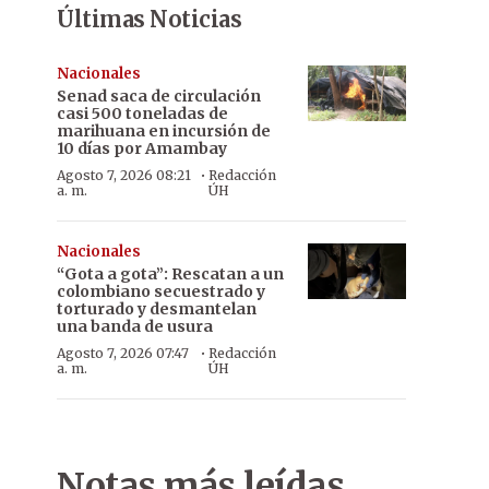
Últimas Noticias
Nacionales
Senad saca de circulación
casi 500 toneladas de
marihuana en incursión de
10 días por Amambay
·
Agosto 7, 2026 08:21
Redacción
a. m.
ÚH
Nacionales
“Gota a gota”: Rescatan a un
colombiano secuestrado y
torturado y desmantelan
una banda de usura
·
Agosto 7, 2026 07:47
Redacción
a. m.
ÚH
Notas más leídas