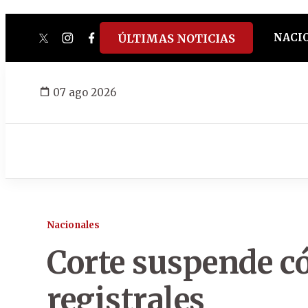
NACI
ÚLTIMAS NOTICIAS
twitter
instagram
facebook
tiktok
youtube
spotify
07 ago 2026
Nacionales
Corte suspende c
registrales