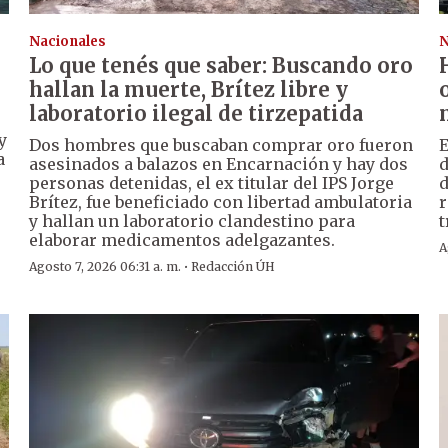
Nacionales
N
Lo que tenés que saber: Buscando oro
hallan la muerte, Brítez libre y
laboratorio ilegal de tirzepatida
y
Dos hombres que buscaban comprar oro fueron
a
asesinados a balazos en Encarnación y hay dos
d
personas detenidas, el ex titular del IPS Jorge
d
Brítez, fue beneficiado con libertad ambulatoria
r
y hallan un laboratorio clandestino para
t
elaborar medicamentos adelgazantes.
A
·
Agosto 7, 2026 06:31 a. m.
Redacción ÚH