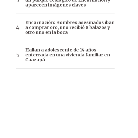
un parque ecológico de Encarnación y
aparecen imágenes claves
Encarnación: Hombres asesinados iban
a comprar oro, uno recibió 8 balazos y
otro uno en la boca
Hallan a adolescente de 14 años
enterrada en una vivienda familiar en
Caazapá