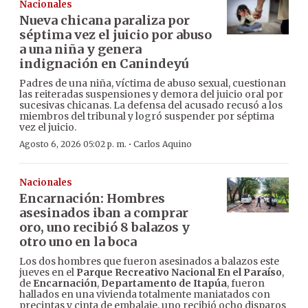
Nacionales
Nueva chicana paraliza por
séptima vez el juicio por abuso
a una niña y genera
indignación en Canindeyú
Padres de una niña, víctima de abuso sexual, cuestionan
las reiteradas suspensiones y demora del juicio oral por
sucesivas chicanas. La defensa del acusado recusó a los
miembros del tribunal y logró suspender por séptima
vez el juicio.
·
Agosto 6, 2026 05:02 p. m.
Carlos Aquino
Nacionales
Encarnación: Hombres
asesinados iban a comprar
oro, uno recibió 8 balazos y
otro uno en la boca
Los dos hombres que fueron asesinados a balazos este
jueves en el
Parque Recreativo Nacional En el Paraíso
,
de
Encarnación
,
Departamento de Itapúa
, fueron
hallados en una vivienda totalmente maniatados con
precintas y cinta de embalaje, uno recibió ocho disparos