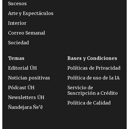
Sucesos
Arte y Espectáculos
Interior
Correo Semanal
Sociedad
Temas
Bases y Condiciones
Editorial ÚH
Políticas de Privacidad
Noticias positivas
Política de uso de la IA
Pódcast ÚH
Servicio de
Suscripción a Crédito
Newsletters ÚH
Política de Calidad
Ñandejara Ñe’ẽ