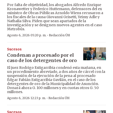
Por falta de objetividad, los abogados Alfredo Enrique
Kronawetter y Federico Huttemann, defensores del ex
ministro de Obras Públicas Arnoldo Wiens recusaron a
los fiscales de la causa Giovanni Grisetti, Yeimy Adle y
Nathalia Silva. Piden que sean apartados de la
investigación y se designen nuevos agentes en el caso
Metrobús.
·
Agosto 6, 2026 05:20 p. m.
Redacción ÚH
Sucesos
Condenan a procesado por el
caso de los detergentes de oro
El juez Rodrigo Estigarribia condenó esta mañana, en
un procedimiento abreviado, a dos años de cárcel con la
suspensión de la ejecución de la pena al procesado
Édgar Fabián Estigarribia Gavilán, en el caso de los
detergentes de oro de la Municipalidad de Asunción.
Donará ahora G. 100 millones y en cuotas otros G. 50
millones.
·
Agosto 6, 2026 12:23 p. m.
Redacción ÚH
Sucesos