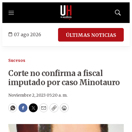
Menú
Mostrar
búsqued
07 ago 2026
ÚLTIMAS NOTICIAS
Sucesos
Corte no confirma a fiscal
imputado por caso Minotauro
Noviembre 2, 2023 05:20 a. m.
WhatsApp
Facebook
Twitter
Email
Copy
Print