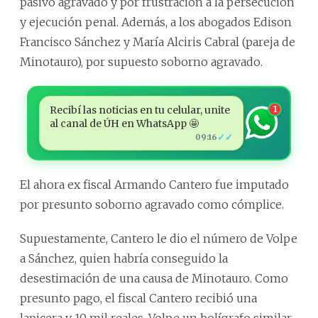
pasivo agravado y por frustración a la persecución
y ejecución penal. Además, a los abogados Edison
Francisco Sánchez y María Alciris Cabral (pareja de
Minotauro), por supuesto soborno agravado.
Recibí las noticias en tu celular, unite
1
al canal de ÚH en WhatsApp 🤩
✓✓
09:16
El ahora ex fiscal Armando Cantero fue imputado
por presunto soborno agravado como cómplice.
Supuestamente, Cantero le dio el número de Volpe
a Sánchez, quien habría conseguido la
desestimación de una causa de Minotauro. Como
presunto pago, el fiscal Cantero recibió una
lapicera y 10 mil reales. Volpe un bolígrafo similar.