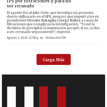
IPS por filtraciones y para no
ser recusado
El agente fiscal Julio Ortiz, que investiga un presunto
desvío millonario en el
IPS
, aseguró que imputó a los ex
presidentes
Vicente Bataglia
y
Jorge Brítez
a causa de
filtraciones que complican la investigación. “Tomé la
decisión de precipitar la imputación porque, si no, ya iba
a ser recusado seguramente”, expresó.
·
Agosto 5, 2026 12:08 p. m.
Redacción ÚH
Carga Más