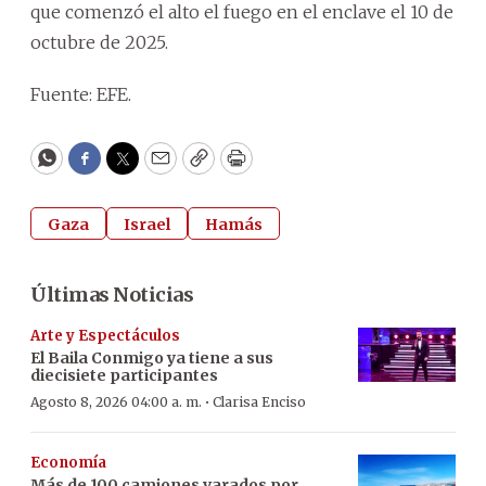
que comenzó el alto el fuego en el enclave el 10 de
octubre de 2025.
Fuente: EFE.
WhatsApp
Facebook
Twitter
Email
Copy
Print
Gaza
Israel
Hamás
Últimas Noticias
Arte y Espectáculos
El Baila Conmigo ya tiene a sus
diecisiete participantes
·
Agosto 8, 2026 04:00 a. m.
Clarisa Enciso
Economía
Más de 100 camiones varados por