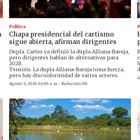
Política
P
a
Chapa presidencial del cartismo
sigue abierta, afirman dirigentes
Dupla. Cartes ya definió la dupla Alliana-Baruja,
E
pero dirigentes hablan de alternativas para
c
2028.
S
Tensión. La dupla Alliana-Baruja toma fuerza,
d
pero hay disconformidad de varios actores.
A
·
Agosto 9, 2026 04:00 a. m.
Redacción ÚH