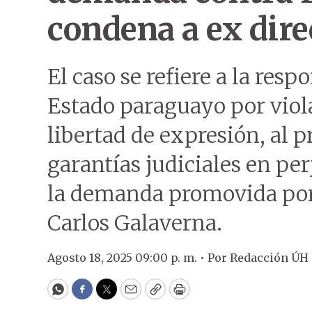
condena a ex dire
El caso se refiere a la res
Estado paraguayo por viola
libertad de expresión, al p
garantías judiciales en per
la demanda promovida por
Carlos Galaverna.
Agosto 18, 2025 09:00 p. m. •
Por
Redacción ÚH
WhatsApp
Facebook
Twitter
Email
Copy
Print