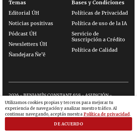
Temas
Bases y Condiciones
Editorial ÚH
Políticas de Privacidad
Noticias positivas
Política de uso de la IA
Pódcast ÚH
Servicio de
Suscripción a Crédito
Newsletters ÚH
Política de Calidad
Ñandejara Ñe’ẽ
2026 - BENJAMÍN CONSTANT 658 - ASUNCIÓN -
TELÉFONO:
(0994) 715 715
Utilizamos cookies propias y terceros para mejorar tu
experiencia de navegación y analizar nuestro tráfico. Al
continuar navegando, aceptás nuestra
Política de privacidad
.
twitter
instagram
facebook
tiktok
youtube
spotify
DE ACUERDO