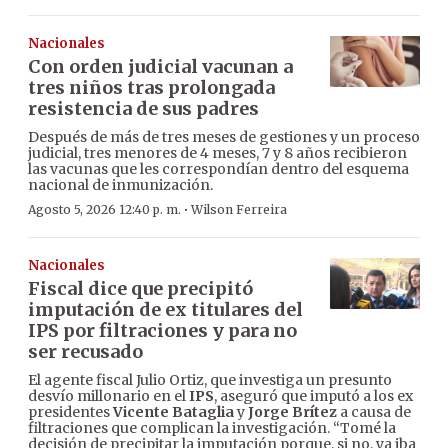
Nacionales
Con orden judicial vacunan a
tres niños tras prolongada
resistencia de sus padres
Después de más de tres meses de gestiones y un proceso
judicial, tres menores de 4 meses, 7 y 8 años recibieron
las vacunas que les correspondían dentro del esquema
nacional de inmunización.
·
Agosto 5, 2026 12:40 p. m.
Wilson Ferreira
Nacionales
Fiscal dice que precipitó
imputación de ex titulares del
IPS por filtraciones y para no
ser recusado
El agente fiscal Julio Ortiz, que investiga un presunto
desvío millonario en el
IPS
, aseguró que imputó a los ex
presidentes
Vicente Bataglia
y
Jorge Brítez
a causa de
filtraciones que complican la investigación. “Tomé la
decisión de precipitar la imputación porque, si no, ya iba