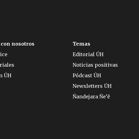
 con nosotros
Temas
ice
Editorial ÚH
riales
Noticias positivas
ón ÚH
Pódcast ÚH
Newsletters ÚH
Ñandejara Ñe’ẽ