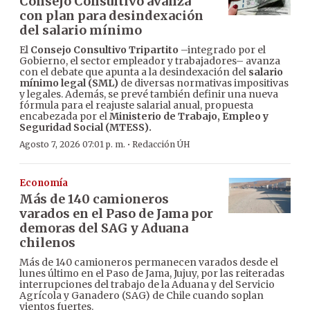
Consejo Consultivo avanza
con plan para desindexación
del salario mínimo
El
Consejo Consultivo Tripartito
–integrado por el
Gobierno, el sector empleador y trabajadores– avanza
con el debate que apunta a la desindexación del
salario
mínimo legal (SML)
de diversas normativas impositivas
y legales. Además, se prevé también definir una nueva
fórmula para el reajuste salarial anual, propuesta
encabezada por el
Ministerio de Trabajo, Empleo y
Seguridad Social (MTESS).
·
Agosto 7, 2026 07:01 p. m.
Redacción ÚH
Economía
Más de 140 camioneros
varados en el Paso de Jama por
demoras del SAG y Aduana
chilenos
Más de 140 camioneros permanecen varados desde el
lunes último en el Paso de Jama, Jujuy, por las reiteradas
interrupciones del trabajo de la Aduana y del Servicio
Agrícola y Ganadero (SAG) de Chile cuando soplan
vientos fuertes.