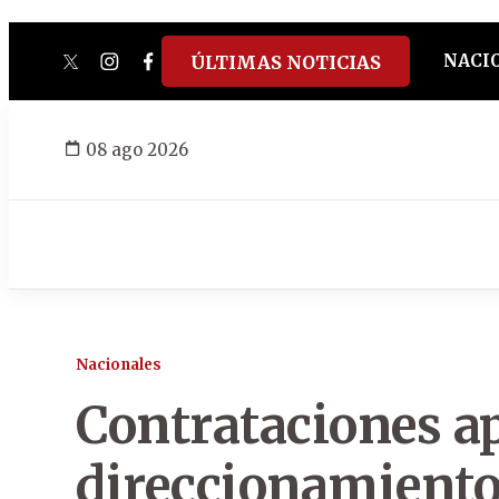
NACI
ÚLTIMAS NOTICIAS
twitter
instagram
facebook
tiktok
youtube
spotify
08 ago 2026
Nacionales
Contrataciones ap
direccionamiento 