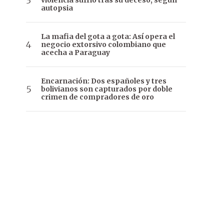
violencia sufrió tras su deceso, según
autopsia
La mafia del gota a gota: Así opera el
negocio extorsivo colombiano que
acecha a Paraguay
Encarnación: Dos españoles y tres
bolivianos son capturados por doble
crimen de compradores de oro