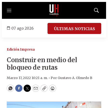
Menú
Mostrar
búsqued
07 ago 2026
ÚLTIMAS NOTICIAS
Edición Impresa
Construir en medio del
bloqueo de rutas
Marzo 17, 2022 10:21 a. m. •
Por
Gustavo A. Olmedo B
WhatsApp
Facebook
Twitter
Email
Copy
Print