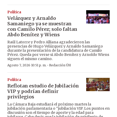
Política
Velázquez y Arnaldo
Samaniego ya se muestran
con Camilo Pérez; solo faltan
Abdo Benítez y Wiens
Raúl Latorre y Pedro Alliana agradecieron las
presencias de Hugo Velázquez y Arnaldo Samaniego
durante la presentación de la candidatura de Camilo
Pérez. Queda por verse si Abdo Benítez y Arnoldo Wiens
siguen el mismo camino.
·
Agosto 7, 2026 10:51 p. m.
Redacción ÚH
Política
Reflotan estudio de Jubilación
VIP y podrían definir
privilegios
La Cámara Baja estudiará el próximo martes la
jubilación parlamentaria o “jubilación VIP. Los puntos en
discusión son el tiempo de aporte y la edad para
jubilarse. Cabe decir que la jubilación de privilegio de