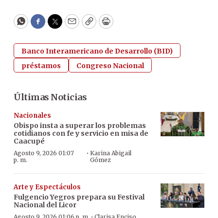
WhatsApp
Facebook
Twitter
Email
Copy
Print
Banco Interamericano de Desarrollo (BID)
préstamos
Congreso Nacional
Últimas Noticias
Nacionales
Obispo insta a superar los problemas
cotidianos con fe y servicio en misa de
Caacupé
·
Agosto 9, 2026 01:07
Karina Abigail
p. m.
Gómez
Arte y Espectáculos
Fulgencio Yegros prepara su Festival
Nacional del Licor
·
Agosto 9, 2026 01:06 p. m.
Clarisa Enciso